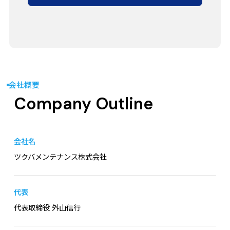
勤務地
茨城県 つくば市
会社概要
仕事内容
Company Outline
現場管理や進捗管理などの施工管理業務から 各種手
配、お客様との打ち合わせまで幅広く対応。
今まで蓄積してきたご経験を活かしながら あなたらし
会社名
く活躍できる環境です。
ツクバメンテナンス株式会社
具体的には、、、
・お客様との各種打ち合わせ
代表
・作業スタッフや職人への指揮監督
代表取締役 外山信行
・工程管理
・コスト管理