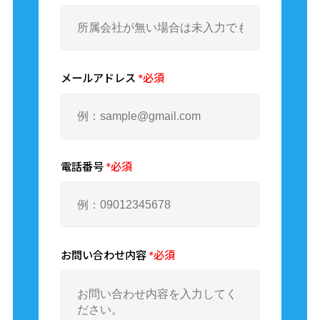
■夏季休暇
※休日出勤の際には振替休日を取得できます
※家族が体調不良の際やお子様の学校行事がある日な
どは、遠慮なく有給休暇を使ってください！
メールアドレス
*必須
勤務地所在地
〒305-0012 茨城県 つくば市
電話番号
*必須
勤務地備考
茨城県つくば市中根797-9
お問い合わせ内容
*必須
※転勤無し
※出向があります
出向先企業名：SPJ株式会社