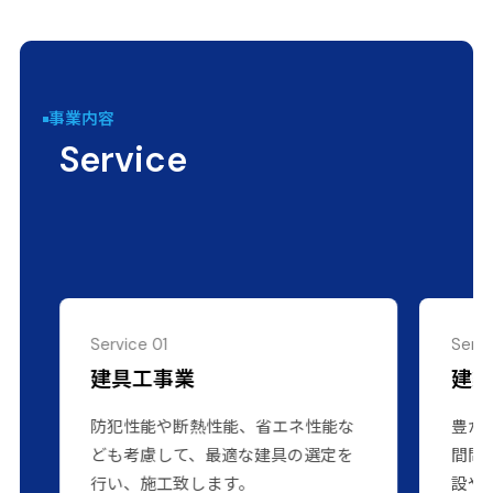
事業内容
Service
Service 01
Servi
建具工事業
建築
防犯性能や断熱性能、省エネ性能な
豊か
ども考慮して、最適な建具の選定を
間問
行い、施工致します。
設や