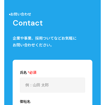
8:00～17:00 (所定労働時間8時間 休憩60分)
※残業は月によって多少発生します。
お問い合わせ
月10時間～20時間
Contact
勤務形態
企業や事業、採用ついてなどお気軽に
固定時間制
お問い合わせください。
休暇・休日
氏名
*必須
■日曜
※他会社カレンダーによる
■祝日休み
■年末年始休暇
■GW休暇
御社名