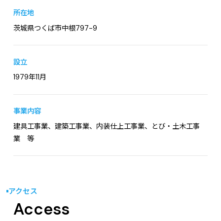
・品質管理
所在地
・安全管理
茨城県つくば市中根797-9
設立
求める人材
1979年11月
【必須】
・普通自動車運転免許（AT限定不可）
事業内容
・高卒以上
【下記のいずれかに当てはまる方歓迎】
建具工事業、建築工事業、内装仕上工事業、とび・土木工事
業 等
・1級建築施工管理技士（特に優遇）
・2級建築施工管理技士
・1級土木施工管理技士
・2級土木施工管理技士
アクセス
・建築又は土木工事経験者
Access
・現場監督経験者