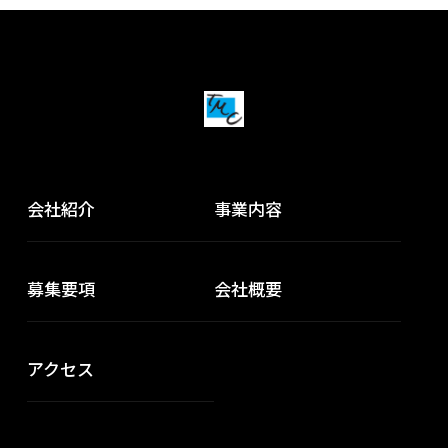
■各種社会保険完備 （雇用・労災・健康・厚生年金）
■資格手当
■作業着貸与
■社用車貸与 （通勤時・退勤時利用可）
■車通勤可（現場による）
■駐車場完備
■資格取得支援制度
（勉強に必要な費用を会社が一部負担。受験料は会社
会社紹介
事業内容
が全額負担します！）
■直行直帰可
募集要項
会社概要
■研修あり
アクセス
その他
応募はこちらから受け付けております。
応募はこちら