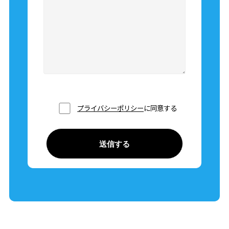
出向理由：SPJ株式会社がグループ会社の為、出向の
可能性があります。
アクセス
■車通勤可（現場による）
■駐車場完備
プライバシーポリシー
に同意する
待遇・福利厚生
【社会保険】
健康保険、厚生年金保険、雇用保険、労災保険
【福利厚生】
■昇給随時
■賞与年2回（7月・12月）